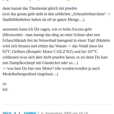
dann kanste das Thermostat gleich mit pruefen
(wie das genau geht steht in den ueblichen „Schrauberbuechern“ ->
Stadtbibliotheken haben da oft ne ganze Menge…)
ansonsten kann ich Dir sagen, wie es beim Ascona geht
(Messwerte) - man haengt das ding an einer Schnur uber nen
Schaschlikstab frei im Wasserbad haengend in einen Topf (Muttern
wird sich freuen) und erhitzt das Wasser -> das Ventil muss bei
92°C Oeffnen (Beispiel: Motor C16LZ/NZ) und bei 107°C
schliessen (was sich aber nicht pruefen laesst, es sei denn Du hast
nen Dampfkochtopf mit Glasdeckel oder so…)
-> was hast Du fuer nen Motor? (die werden/wurden ja auch
Modelluebergreifend eingebaut…)
cu
kai
Mich_A_L_1b00b6
7
6. September 2004 um 16:18