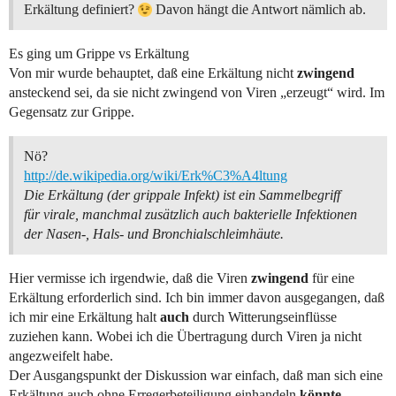
Erkältung definiert?
Davon hängt die Antwort nämlich ab.
Es ging um Grippe vs Erkältung
Von mir wurde behauptet, daß eine Erkältung nicht
zwingend
ansteckend sei, da sie nicht zwingend von Viren „erzeugt“ wird. Im
Gegensatz zur Grippe.
Nö?
http://de.wikipedia.org/wiki/Erk%C3%A4ltung
Die Erkältung (der grippale Infekt) ist ein Sammelbegriff
für virale, manchmal zusätzlich auch bakterielle Infektionen
der Nasen-, Hals- und Bronchialschleimhäute.
Hier vermisse ich irgendwie, daß die Viren
zwingend
für eine
Erkältung erforderlich sind. Ich bin immer davon ausgegangen, daß
ich mir eine Erkältung halt
auch
durch Witterungseinflüsse
zuziehen kann. Wobei ich die Übertragung durch Viren ja nicht
angezweifelt habe.
Der Ausgangspunkt der Diskussion war einfach, daß man sich eine
Erkältung auch ohne Erregerbeteiligung einhandeln
könnte
.