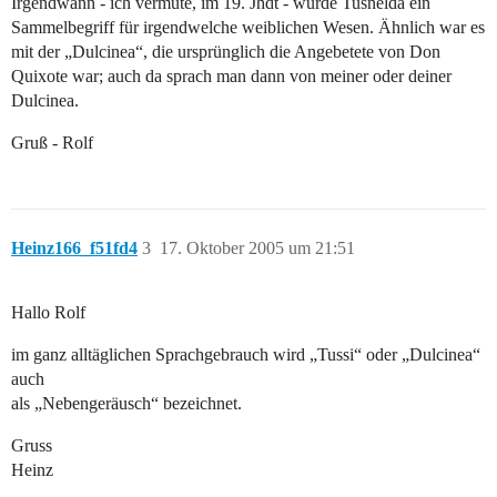
Irgendwann - ich vermute, im 19. Jhdt - wurde Tusnelda ein
Sammelbegriff für irgendwelche weiblichen Wesen. Ähnlich war es
mit der „Dulcinea“, die ursprünglich die Angebetete von Don
Quixote war; auch da sprach man dann von meiner oder deiner
Dulcinea.
Gruß - Rolf
Heinz166_f51fd4
3
17. Oktober 2005 um 21:51
Hallo Rolf
im ganz alltäglichen Sprachgebrauch wird „Tussi“ oder „Dulcinea“
auch
als „Nebengeräusch“ bezeichnet.
Gruss
Heinz