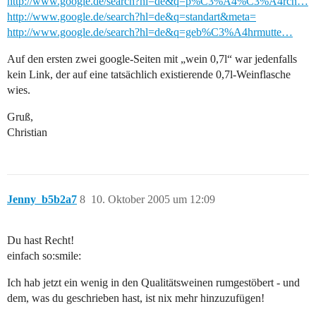
http://www.google.de/search?hl=de&q=p%C3%A4%C3%A4rch…
http://www.google.de/search?hl=de&q=standart&meta=
http://www.google.de/search?hl=de&q=geb%C3%A4hrmutte…
Auf den ersten zwei google-Seiten mit „wein 0,7l“ war jedenfalls
kein Link, der auf eine tatsächlich existierende 0,7l-Weinflasche
wies.
Gruß,
Christian
Jenny_b5b2a7
8
10. Oktober 2005 um 12:09
Du hast Recht!
einfach so:smile:
Ich hab jetzt ein wenig in den Qualitätsweinen rumgestöbert - und
dem, was du geschrieben hast, ist nix mehr hinzuzufügen!