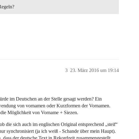
 Regeln?
3
23. März 2016 um 19:14
würde im Deutschen an der Stelle gesagt werden? Ein
erwendung von vornamen oder Kurzformen der Vornamen.
ch die Möglichkeit von Vorname + Siezen.
o ob die sich auch im englischen Original entsprechend „steif“
nur synchronisiert (ja ich weiß - Schande über mein Haupt).
n, dass der deutsche Text in Rekordzeit zusammengestellt