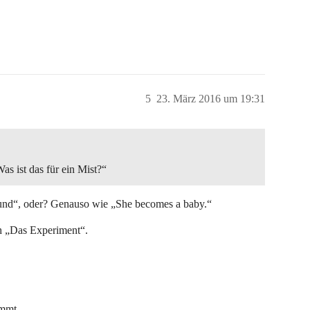
5
23. März 2016 um 19:31
as ist das für ein Mist?“
reund“, oder? Genauso wie „She becomes a baby.“
h „Das Experiment“.
ommt.