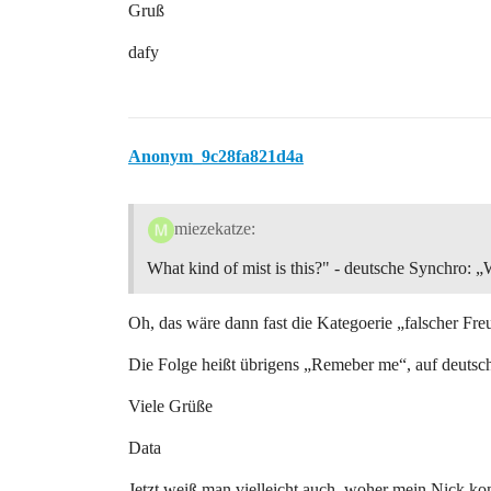
Gruß
dafy
Anonym_9c28fa821d4a
miezekatze:
What kind of mist is this?" - deutsche Synchro: „W
Oh, das wäre dann fast die Kategoerie „falscher F
Die Folge heißt übrigens „Remeber me“, auf deutsc
Viele Grüße
Data
Jetzt weiß man vielleicht auch, woher mein Nick k