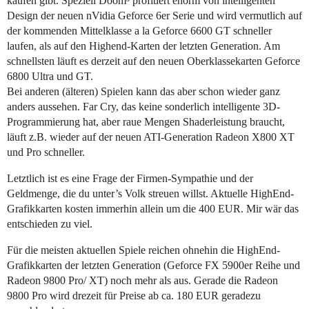
kaufen gibt. Speziell Doom³ profitiert enorm von intelligenten
Design der neuen nVidia Geforce 6er Serie und wird vermutlich auf
der kommenden Mittelklasse a la Geforce 6600 GT schneller
laufen, als auf den Highend-Karten der letzten Generation. Am
schnellsten läuft es derzeit auf den neuen Oberklassekarten Geforce
6800 Ultra und GT.
Bei anderen (älteren) Spielen kann das aber schon wieder ganz
anders aussehen. Far Cry, das keine sonderlich intelligente 3D-
Programmierung hat, aber raue Mengen Shaderleistung braucht,
läuft z.B. wieder auf der neuen ATI-Generation Radeon X800 XT
und Pro schneller.
Letztlich ist es eine Frage der Firmen-Sympathie und der
Geldmenge, die du unter’s Volk streuen willst. Aktuelle HighEnd-
Grafikkarten kosten immerhin allein um die 400 EUR. Mir wär das
entschieden zu viel.
Für die meisten aktuellen Spiele reichen ohnehin die HighEnd-
Grafikkarten der letzten Generation (Geforce FX 5900er Reihe und
Radeon 9800 Pro/ XT) noch mehr als aus. Gerade die Radeon
9800 Pro wird drezeit für Preise ab ca. 180 EUR geradezu