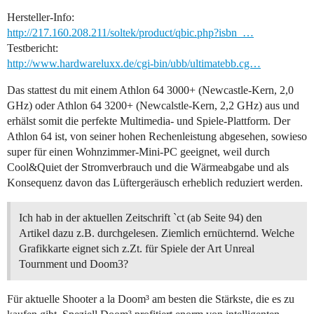
Hersteller-Info:
http://217.160.208.211/soltek/product/qbic.php?isbn_…
Testbericht:
http://www.hardwareluxx.de/cgi-bin/ubb/ultimatebb.cg…
Das stattest du mit einem Athlon 64 3000+ (Newcastle-Kern, 2,0
GHz) oder Athlon 64 3200+ (Newcalstle-Kern, 2,2 GHz) aus und
erhälst somit die perfekte Multimedia- und Spiele-Plattform. Der
Athlon 64 ist, von seiner hohen Rechenleistung abgesehen, sowieso
super für einen Wohnzimmer-Mini-PC geeignet, weil durch
Cool&Quiet der Stromverbrauch und die Wärmeabgabe und als
Konsequenz davon das Lüftergeräusch erheblich reduziert werden.
Ich hab in der aktuellen Zeitschrift `ct (ab Seite 94) den
Artikel dazu z.B. durchgelesen. Ziemlich ernüchternd. Welche
Grafikkarte eignet sich z.Zt. für Spiele der Art Unreal
Tournment und Doom3?
Für aktuelle Shooter a la Doom³ am besten die Stärkste, die es zu