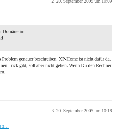
2
20. September 2005 um 10:09
en Domäne im
nd
s Problem genauer beschreiben. XP-Home ist nicht dafür da,
inen Trick gibt, soll aber nicht gehen. Wenn Du den Rechner
en.
3
20. September 2005 um 10:18
=210…