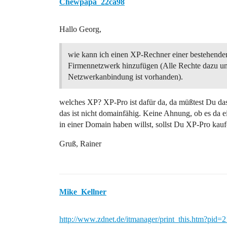
Chewpapa_22ca98
Hallo Georg,
wie kann ich einen XP-Rechner einer bestehend
Firmennetzwerk hinzufügen (Alle Rechte dazu u
Netzwerkanbindung ist vorhanden).
welches XP? XP-Pro ist dafür da, da müßtest Du da
das ist nicht domainfähig. Keine Ahnung, ob es da e
in einer Domain haben willst, sollst Du XP-Pro kauf
Gruß, Rainer
Mike_Kellner
http://www.zdnet.de/itmanager/print_this.htm?pid