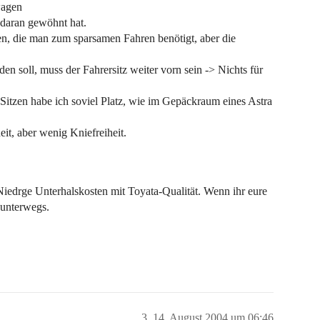
wagen
daran gewöhnt hat.
n, die man zum sparsamen Fahren benötigt, aber die
oll, muss der Fahrersitz weiter vorn sein -> Nichts für
itzen habe ich soviel Platz, wie im Gepäckraum eines Astra
it, aber wenig Kniefreiheit.
Niedrge Unterhalskosten mit Toyata-Qualität. Wenn ihr eure
 unterwegs.
3
14. August 2004 um 06:46