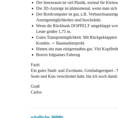
Der Innenraum ist viel Plastik, normal für Klein
Die 3D-Anzeige ist phänomenal, wenn man sich 
Der Bordcomputer ist gut, z.B. Verbauchsanzeige
Anzeigemöglichkeiten sind beschränkt.
Wenn die Rückbank DOPPELT umgeklappt werden s
Leute größer 1,75 m.
Gutes Transpotmöglichkeit. Mit Rückgeklappten S
Kombis. -> Baumarkterprobt
Hinten sitz man einigermaßen gut. Viel Kopffreihe
Braves folgsames Fahreug
Fazit:
Ein gutes Stadt- und Zweitauto. Geizhalsgeeignet - 
Seats und Kias verschrottet habt, bin ich noch damit
Gruß
Carlos
schaffschu_0600fe