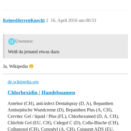
KeinesHerrenKnecht
2
16. April 2016 um 00:53
Uweuwe:
Weiß da jemand etwas dazu
Ja, Wikipedia
de.wikipedia.org
Chlorhexidin | Handelsnamen
Antebor (CH), anti-infect Dentalspray (D, A), Bepanthen
Antiseptische Wundcreme (D), Bepanthen Plus (A, CH),
Cervitec Gel / liquid / Plus (FL), Chlorhexamed (D, A, CH),
ChloSite Gel (EU, CH), Cidegol C (D), Collu-Blache (CH),
Collunosol (CH), Corsodyl (A, CH), Curasept ADS (EU,