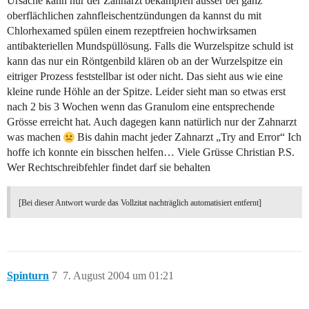
Ursache kann nur der Zahnarzt bekämpfen ausser bei ganz
oberflächlichen zahnfleischentzündungen da kannst du mit
Chlorhexamed spülen einem rezeptfreien hochwirksamen
antibakteriellen Mundspüllösung. Falls die Wurzelspitze schuld ist
kann das nur ein Röntgenbild klären ob an der Wurzelspitze ein
eitriger Prozess feststellbar ist oder nicht. Das sieht aus wie eine
kleine runde Höhle an der Spitze. Leider sieht man so etwas erst
nach 2 bis 3 Wochen wenn das Granulom eine entsprechende
Grösse erreicht hat. Auch dagegen kann natürlich nur der Zahnarzt
was machen
Bis dahin macht jeder Zahnarzt „Try and Error“ Ich
hoffe ich konnte ein bisschen helfen… Viele Grüsse Christian P.S.
Wer Rechtschreibfehler findet darf sie behalten
[Bei dieser Antwort wurde das Vollzitat nachträglich automatisiert entfernt]
Spinturn
7
7. August 2004 um 01:21