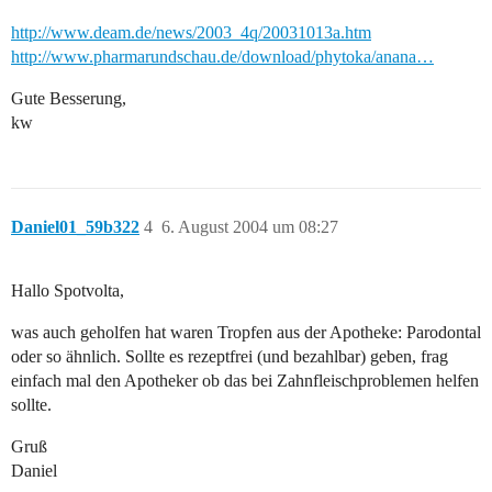
http://www.deam.de/news/2003_4q/20031013a.htm
http://www.pharmarundschau.de/download/phytoka/anana…
Gute Besserung,
kw
Daniel01_59b322
4
6. August 2004 um 08:27
Hallo Spotvolta,
was auch geholfen hat waren Tropfen aus der Apotheke: Parodontal
oder so ähnlich. Sollte es rezeptfrei (und bezahlbar) geben, frag
einfach mal den Apotheker ob das bei Zahnfleischproblemen helfen
sollte.
Gruß
Daniel