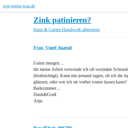
wer-weiss-was.de
Zink patinieren?
Haus & Garten
Handwerk allgemein
Frau_Vogel_8aaea6
Guten morgen…
für meine Arbeit verwende ich oft verzinkte Schraube
(beabsichtigt). Kann mir jemand sagen, ob ich die ir
glänzen, oder wie ich sie vorher rosten lassen kann
Badezimmer…
Dank&Gruß
Anja
RoyalFlush_086708