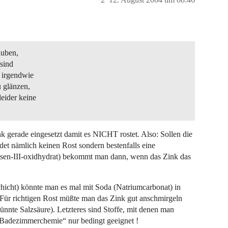
auben,
 sind
e irgendwie
u glänzen,
leider keine
rade eingesetzt damit es NICHT rostet. Also: Sollen die
ildet nämlich keinen Rost sondern bestenfalls eine
Eisen-III-oxidhydrat) bekommt man dann, wenn das Zink das
chicht) könnte man es mal mit Soda (Natriumcarbonat) in
Für richtigen Rost müßte man das Zink gut anschmirgeln
ünnte Salzsäure). Letzteres sind Stoffe, mit denen man
e „Badezimmerchemie“ nur bedingt geeignet !