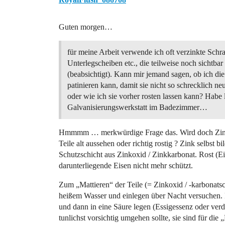
Guten morgen…
für meine Arbeit verwende ich oft verzinkte Schr
Unterlegscheiben etc., die teilweise noch sichtbar
(beabsichtigt). Kann mir jemand sagen, ob ich di
patinieren kann, damit sie nicht so schrecklich ne
oder wie ich sie vorher rosten lassen kann? Habe 
Galvanisierungswerkstatt im Badezimmer…
Hmmmm … merkwürdige Frage das. Wird doch Zink ge
Teile alt aussehen oder richtig rostig ? Zink selbst b
Schutzschicht aus Zinkoxid / Zinkkarbonat. Rost (
darunterliegende Eisen nicht mehr schützt.
Zum „Mattieren“ der Teile (= Zinkoxid / -karbonats
heißem Wasser und einlegen über Nacht versuchen. 
und dann in eine Säure legen (Essigessenz oder verd
tunlichst vorsichtig umgehen sollte, sie sind für di