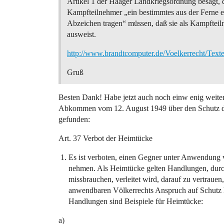
Artikel 1 der Haager Landkriegsordnung besagt, 
Kampfteilnehmer „ein bestimmtes aus der Ferne 
Abzeichen tragen“ müssen, daß sie als Kampftei
ausweist.
http://www.brandtcomputer.de/Voelkerrecht/Tex
Gruß
Besten Dank! Habe jetzt auch noch einw enig weiter
Abkommen vom 12. August 1949 über den Schutz der 
gefunden:
Art. 37 Verbot der Heimtücke
Es ist verboten, einen Gegner unter Anwendung
nehmen. Als Heimtücke gelten Handlungen, durch 
missbrauchen, verleitet wird, darauf zu vertraue
anwendbaren Völkerrechts Anspruch auf Schutz ha
Handlungen sind Beispiele für Heimtücke:
a)