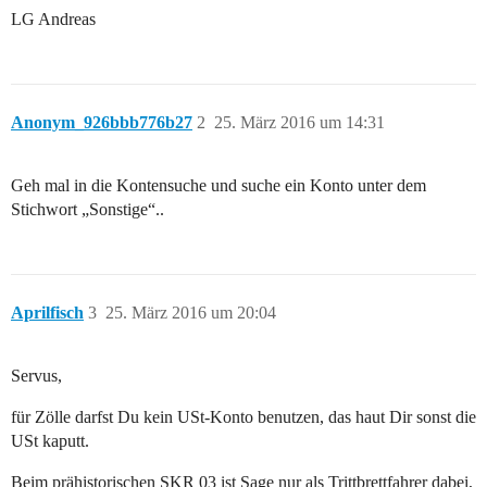
LG Andreas
Anonym_926bbb776b27
2
25. März 2016 um 14:31
Geh mal in die Kontensuche und suche ein Konto unter dem
Stichwort „Sonstige“..
Aprilfisch
3
25. März 2016 um 20:04
Servus,
für Zölle darfst Du kein USt-Konto benutzen, das haut Dir sonst die
USt kaputt.
Beim prähistorischen SKR 03 ist Sage nur als Trittbrettfahrer dabei,