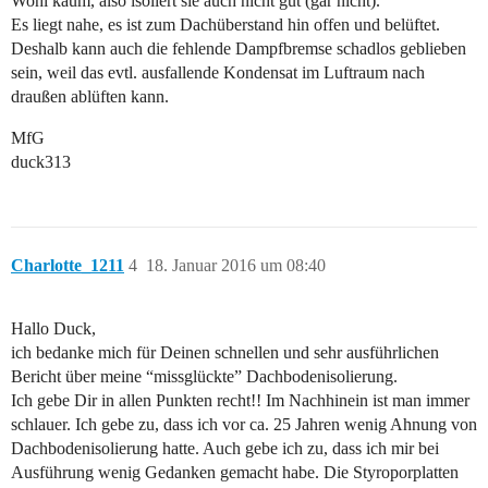
Wohl kaum, also isoliert sie auch nicht gut (gar nicht).
Es liegt nahe, es ist zum Dachüberstand hin offen und belüftet.
Deshalb kann auch die fehlende Dampfbremse schadlos geblieben
sein, weil das evtl. ausfallende Kondensat im Luftraum nach
draußen ablüften kann.
MfG
duck313
Charlotte_1211
4
18. Januar 2016 um 08:40
Hallo Duck,
ich bedanke mich für Deinen schnellen und sehr ausführlichen
Bericht über meine “missglückte” Dachbodenisolierung.
Ich gebe Dir in allen Punkten recht!! Im Nachhinein ist man immer
schlauer. Ich gebe zu, dass ich vor ca. 25 Jahren wenig Ahnung von
Dachbodenisolierung hatte. Auch gebe ich zu, dass ich mir bei
Ausführung wenig Gedanken gemacht habe. Die Styroporplatten