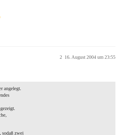
2
16. August 2004 um 23:55
r angelegt.
endes
gezeigt.
che,
, sodaß zwei