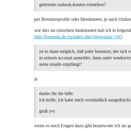
getrennte outlook-konten entstehen?
per Benutzerprofile oder Identitaeten, je nach Outlo
wie dies im einzelnen funktioniert hab ich in folgend
http://forum4u.de.vu/index.php?showtopic=193
ist es dann möglich, daß jeder benutzer, der sich 
in seinem account anmeldet, dann unter senden/
seine emails empfängt?
ja
danke für die hilfe.
ich hoffe, ich habe mich verständlich ausgedrück
gruß yvi
wenn es noch Fragen dazu gibt beantworte ich sie ge