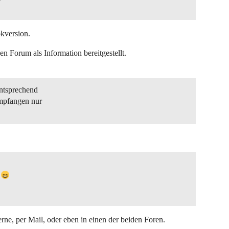
okversion.
en Forum als Information bereitgestellt.
entsprechend
empfangen nur
t
rne, per Mail, oder eben in einen der beiden Foren.