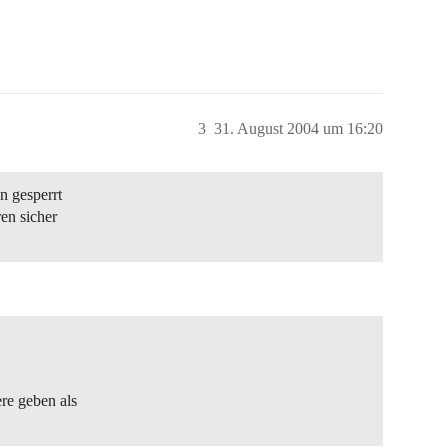
3
31. August 2004 um 16:20
n gesperrt
ren sicher
ere geben als