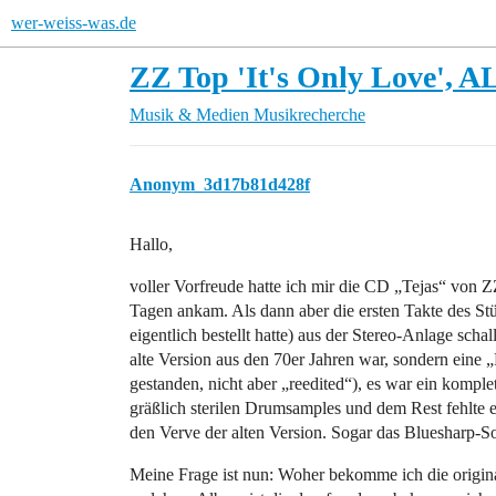
wer-weiss-was.de
ZZ Top 'It's Only Love',
Musik & Medien
Musikrecherche
Anonym_3d17b81d428f
Hallo,
voller Vorfreude hatte ich mir die CD „Tejas“ von 
Tagen ankam. Als dann aber die ersten Takte des St
eigentlich bestellt hatte) aus der Stereo-Anlage schal
alte Version aus den 70er Jahren war, sondern eine 
gestanden, nicht aber „reedited“), es war ein kompl
gräßlich sterilen Drumsamples und dem Rest fehlte e
den Verve der alten Version. Sogar das Bluesharp-Solo
Meine Frage ist nun: Woher bekomme ich die origina