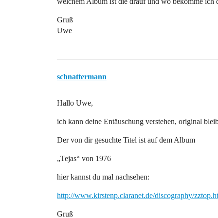
welchem Album ist die drauf und wo bekomme ich
Gruß
Uwe
schnattermann
Hallo Uwe,
ich kann deine Entäuschung verstehen, original bleibt
Der von dir gesuchte Titel ist auf dem Album
„Tejas“ von 1976
hier kannst du mal nachsehen:
http://www.kirstenp.claranet.de/discography/zztop.h
Gruß