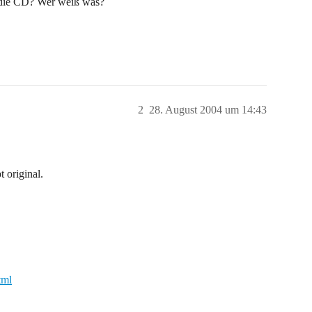
 die CD? Wer weiß was?
2
28. August 2004 um 14:43
 original.
tml