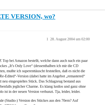
 ALTE VERSION, wo?
1
28. August 2004 um 02:00
ZZ Top bei Amazon bestellt, welche dann auch nach ein paar
ückes „It’s Only Love“ (dessenthalben ich mir die CD
lten, mußte ich superenttäuscht feststellen, daß es nicht die
„Re-Edited“-Version (dabei hatte im Angebot „remastered“
ett neu eingespieltes Stück. Das Schlagzeug bestand aus
benfalls jeglicher Charme. Es klang lustlos und ganz ohne
 ist in der neuen Version verhunzt. Tja, leider, leider.
le (Studio-) Version des Stückes aus den 70ern? Auf