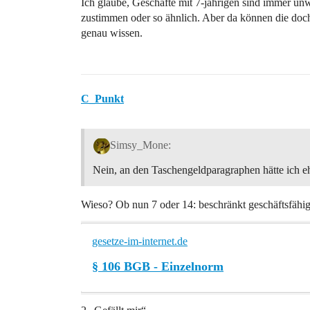
Ich glaube, Geschäfte mit 7-jährigen sind immer un
zustimmen oder so ähnlich. Aber da können die doch 
genau wissen.
C_Punkt
Simsy_Mone:
Nein, an den Taschengeldparagraphen hätte ich eh
Wieso? Ob nun 7 oder 14: beschränkt geschäftsfähig 
gesetze-im-internet.de
§ 106 BGB - Einzelnorm