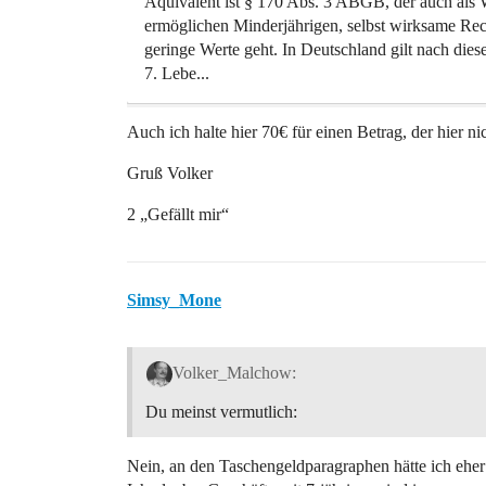
Äquivalent ist § 170 Abs. 3 ABGB, der auch als
ermöglichen Minderjährigen, selbst wirksame Re
geringe Werte geht. In Deutschland gilt nach diese
7. Lebe...
Auch ich halte hier 70€ für einen Betrag, der hier ni
Gruß Volker
2 „Gefällt mir“
Simsy_Mone
Volker_Malchow:
Du meinst vermutlich:
Nein, an den Taschengeldparagraphen hätte ich eher 