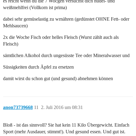
es reicht wenn du die 7 Wocgen versuchst dich nudel- und
weißmehlfrei (Vollkorn ist prima)
dabei sehr gemüselastig zu wrnähren (gedünstet OHNE Fett- oder
Mehlsaucen)
2x die Woche Fisch oder helles Fleisch (Wurst zählt auch als
Fleisch)
sämtlichen Alkohol durch ungesüsste Tee oder Mineralwasser und
Süssigkeiten durch Äpfel zu ersetzen
damit wirst du schon gut (und gesund) abnehmen können
anon73739668
11
2. Juli 2016 um 08:31
Bloß - ist das sinnvoll? Sie hat kein 11 Kilo Übergewicht. Einfach
Sport (mehr Ausdauer, stimmt!). Und gesund essen. Und gut ist.