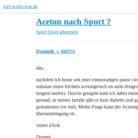
wer-weiss-was.de
Aceton nach Sport ?
Sport
Sport allgemein
Dominik_s_6bf553
allo,
nachdem ich heute seit einer einmonatigen pause circ
zuhause einen leichten acetongeruch im atem festgestel
langem laufen). Durchs googeln kam ich dabei meist a
gesund, in meiner familie gibt es kein diabetis und 
genrationen vor mir). Meine Frage kann der Aceto
überanstrengung etc.
vielen dAnk
Dommi