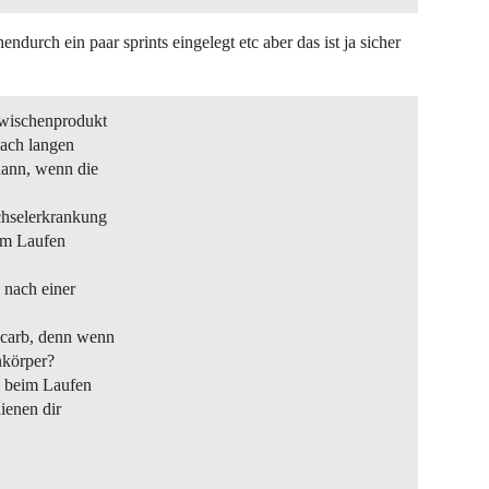
ndurch ein paar sprints eingelegt etc aber das ist ja sicher
zwischenprodukt
nach langen
dann, wenn die
chselerkrankung
vom Laufen
 nach einer
wcarb, denn wenn
nkörper?
l beim Laufen
ienen dir