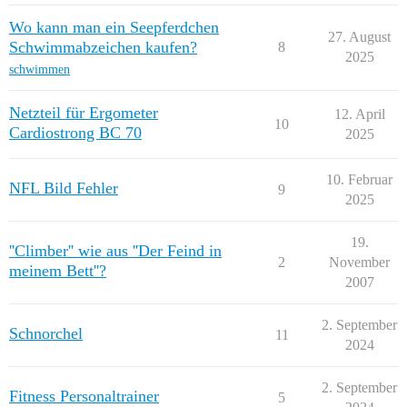
Wo kann man ein Seepferdchen
27. August
Schwimmabzeichen kaufen?
8
2025
schwimmen
Netzteil für Ergometer
12. April
10
Cardiostrong BC 70
2025
10. Februar
NFL Bild Fehler
9
2025
19.
''Climber'' wie aus ''Der Feind in
2
November
meinem Bett''?
2007
2. September
Schnorchel
11
2024
2. September
Fitness Personaltrainer
5