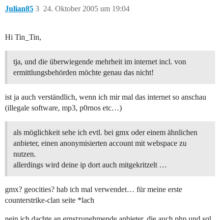
Julian85
3
24. Oktober 2005 um 19:04
Hi Tin_Tin,
tja, und die überwiegende mehrheit im internet incl. von
ermittlungsbehörden möchte genau das nicht!
ist ja auch verständlich, wenn ich mir mal das internet so anschau
(illegale software, mp3, p0rnos etc…)
als möglichkeit sehe ich evtl. bei gmx oder einem ähnlichen
anbieter, einen anonymisierten account mit webspace zu
nutzen.
allerdings wird deine ip dort auch mitgekritzelt …
gmx? geocities? hab ich mal verwendet… für meine erste
counterstrike-clan seite *lach
nein ich dachte an ernstzunehmende anbieter, die auch php und sql