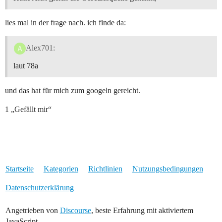
lies mal in der frage nach. ich finde da:
Alex701:
laut 78a
und das hat für mich zum googeln gereicht.
1 „Gefällt mir“
Startseite
Kategorien
Richtlinien
Nutzungsbedingungen
Datenschutzerklärung
Angetrieben von
Discourse
, beste Erfahrung mit aktiviertem
JavaScript