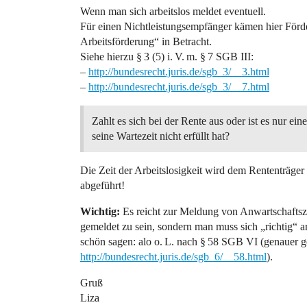
Wenn man sich arbeitslos meldet eventuell.
Für einen Nichtleistungsempfänger kämen hier Förde
Arbeitsförderung“ in Betracht.
Siehe hierzu § 3 (5) i. V. m. § 7 SGB III:
–
http://bundesrecht.juris.de/sgb_3/__3.html
–
http://bundesrecht.juris.de/sgb_3/__7.html
Zahlt es sich bei der Rente aus oder ist es nur ei
seine Wartezeit nicht erfüllt hat?
Die Zeit der Arbeitslosigkeit wird dem Rententräger
abgeführt!
Wichtig:
Es reicht zur Meldung von Anwartschaftsze
gemeldet zu sein, sondern man muss sich „richtig“ a
schön sagen: alo o. L. nach § 58 SGB VI (genauer g
http://bundesrecht.juris.de/sgb_6/__58.html
).
Gruß
Liza