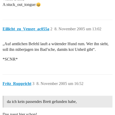
A:stuck_out_tongue:
Eillicht_zu_Vensre_ac055a
2
8. November 2005 um 13:02
„Auf amtlichen Befehl lauft a wütender Hund rum. Wer ihn sieht,
soll ihn nüberjagen ins Bad’sche, damits koi Unheil gibt“.
*SCNR*
Fritz_Ruppricht
3
8. November 2005 um 16:52
da ich kein passendes Brett gefunden habe,
Das passt hier schon!