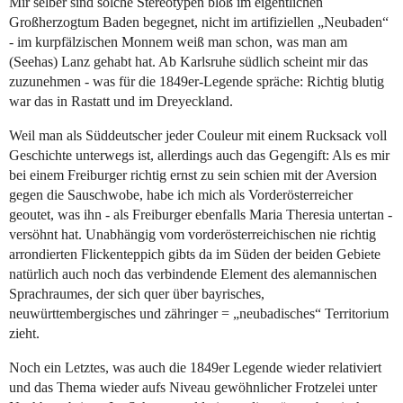
Mir selber sind solche Stereotypen bloß im eigentlichen
Großherzogtum Baden begegnet, nicht im artifiziellen „Neubaden“
- im kurpfälzischen Monnem weiß man schon, was man am
(Seehas) Lanz gehabt hat. Ab Karlsruhe südlich scheint mir das
zuzunehmen - was für die 1849er-Legende spräche: Richtig blutig
war das in Rastatt und im Dreyeckland.
Weil man als Süddeutscher jeder Couleur mit einem Rucksack voll
Geschichte unterwegs ist, allerdings auch das Gegengift: Als es mir
bei einem Freiburger richtig ernst zu sein schien mit der Aversion
gegen die Sauschwobe, habe ich mich als Vorderösterreicher
geoutet, was ihn - als Freiburger ebenfalls Maria Theresia untertan -
versöhnt hat. Unabhängig vom vorderösterreichischen nie richtig
arrondierten Flickenteppich gibts da im Süden der beiden Gebiete
natürlich auch noch das verbindende Element des alemannischen
Sprachraumes, der sich quer über bayrisches,
neuwürttembergisches und zähringer = „neubadisches“ Territorium
zieht.
Noch ein Letztes, was auch die 1849er Legende wieder relativiert
und das Thema wieder aufs Niveau gewöhnlicher Frotzelei unter