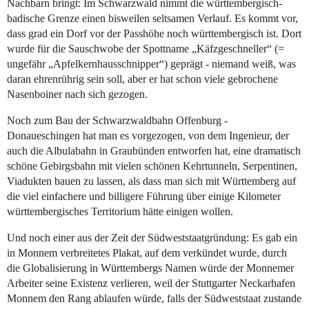
Nachbarn bringt: Im Schwarzwald nimmt die württembergisch-
badische Grenze einen bisweilen seltsamen Verlauf. Es kommt vor,
dass grad ein Dorf vor der Passhöhe noch württembergisch ist. Dort
wurde für die Sauschwobe der Spottname „Käfzgeschneller“ (=
ungefähr „Apfelkernhausschnipper“) geprägt - niemand weiß, was
daran ehrenrührig sein soll, aber er hat schon viele gebrochene
Nasenboiner nach sich gezogen.
Noch zum Bau der Schwarzwaldbahn Offenburg -
Donaueschingen hat man es vorgezogen, von dem Ingenieur, der
auch die Albulabahn in Graubünden entworfen hat, eine dramatisch
schöne Gebirgsbahn mit vielen schönen Kehrtunneln, Serpentinen,
Viadukten bauen zu lassen, als dass man sich mit Württemberg auf
die viel einfachere und billigere Führung über einige Kilometer
württembergisches Territorium hätte einigen wollen.
Und noch einer aus der Zeit der Südweststaatgründung: Es gab ein
in Monnem verbreitetes Plakat, auf dem verkündet wurde, durch
die Globalisierung in Württembergs Namen würde der Monnemer
Arbeiter seine Existenz verlieren, weil der Stuttgarter Neckarhafen
Monnem den Rang ablaufen würde, falls der Südweststaat zustande