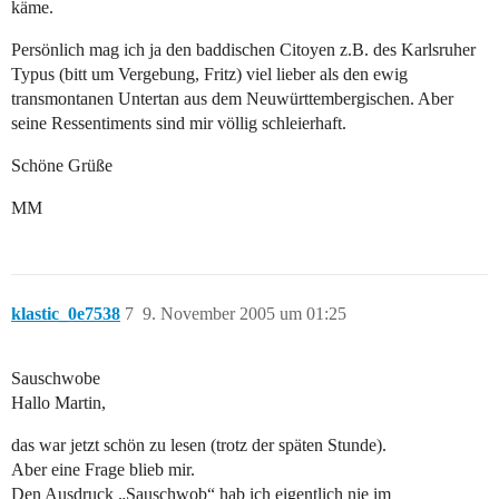
käme.
Persönlich mag ich ja den baddischen Citoyen z.B. des Karlsruher
Typus (bitt um Vergebung, Fritz) viel lieber als den ewig
transmontanen Untertan aus dem Neuwürttembergischen. Aber
seine Ressentiments sind mir völlig schleierhaft.
Schöne Grüße
MM
klastic_0e7538
7
9. November 2005 um 01:25
Sauschwobe
Hallo Martin,
das war jetzt schön zu lesen (trotz der späten Stunde).
Aber eine Frage blieb mir.
Den Ausdruck „Sauschwob“ hab ich eigentlich nie im