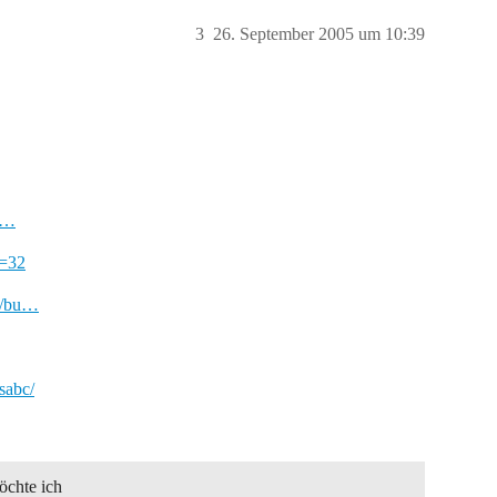
3
26. September 2005 um 10:39
au…
k=32
fn/bu…
sabc/
öchte ich