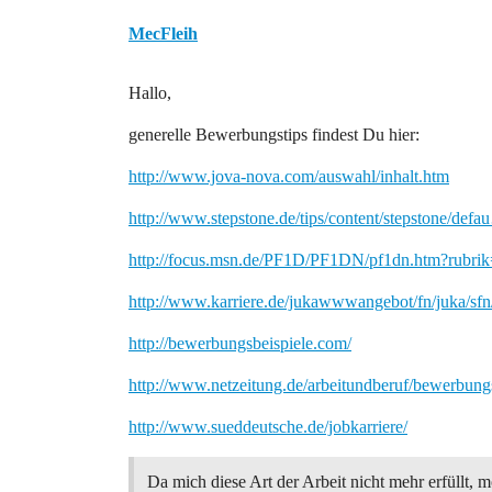
MecFleih
Hallo,
generelle Bewerbungstips findest Du hier:
http://www.jova-nova.com/auswahl/inhalt.htm
http://www.stepstone.de/tips/content/stepstone/def
http://focus.msn.de/PF1D/PF1DN/pf1dn.htm?rubri
http://www.karriere.de/jukawwwangebot/fn/juka/s
http://bewerbungsbeispiele.com/
http://www.netzeitung.de/arbeitundberuf/bewerbung
http://www.sueddeutsche.de/jobkarriere/
Da mich diese Art der Arbeit nicht mehr erfüllt, m