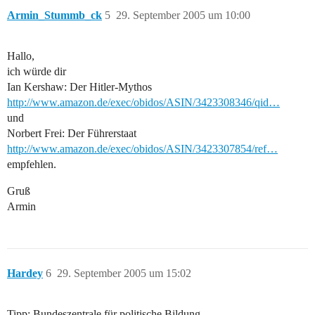
Armin_Stummb_ck
5
29. September 2005 um 10:00
Hallo,
ich würde dir
Ian Kershaw: Der Hitler-Mythos
http://www.amazon.de/exec/obidos/ASIN/3423308346/qid…
und
Norbert Frei: Der Führerstaat
http://www.amazon.de/exec/obidos/ASIN/3423307854/ref…
empfehlen.
Gruß
Armin
Hardey
6
29. September 2005 um 15:02
Tipp: Bundeszentrale für politische Bildung