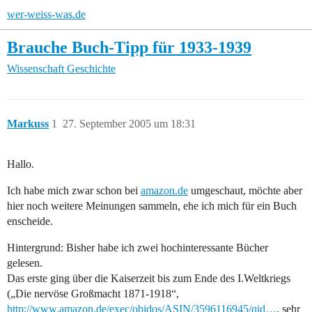
wer-weiss-was.de
Brauche Buch-Tipp für 1933-1939
Wissenschaft
Geschichte
Markuss
1
27. September 2005 um 18:31
Hallo.
Ich habe mich zwar schon bei
amazon.de
umgeschaut, möchte aber
hier noch weitere Meinungen sammeln, ehe ich mich für ein Buch
enscheide.
Hintergrund: Bisher habe ich zwei hochinteressante Bücher
gelesen.
Das erste ging über die Kaiserzeit bis zum Ende des I.Weltkriegs
(„Die nervöse Großmacht 1871-1918“,
http://www.amazon.de/exec/obidos/ASIN/3596116945/qid…
, sehr