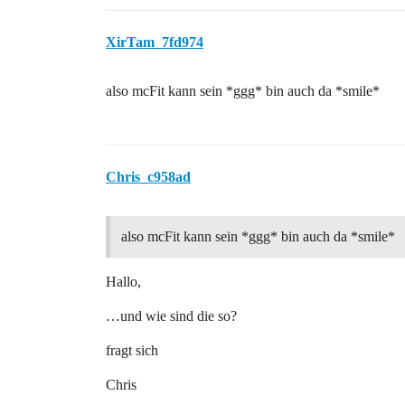
XirTam_7fd974
also mcFit kann sein *ggg* bin auch da *smile*
Chris_c958ad
also mcFit kann sein *ggg* bin auch da *smile*
Hallo,
…und wie sind die so?
fragt sich
Chris