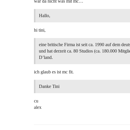
war da nicht was mit mc…
Hallo,
hi tini,
eine britische Firma ist seit ca. 1990 auf dem deu
und hat derzeit ca. 80 Studios (ca. 180.000 Mitgli
D’land.
ich glaub es ist mc fit.
Danke Tini
cu
alex