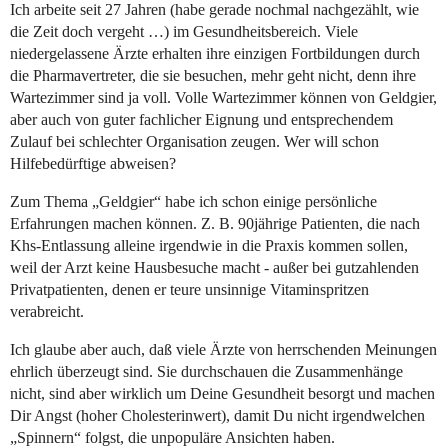
Ich arbeite seit 27 Jahren (habe gerade nochmal nachgezählt, wie
die Zeit doch vergeht …) im Gesundheitsbereich. Viele
niedergelassene Ärzte erhalten ihre einzigen Fortbildungen durch
die Pharmavertreter, die sie besuchen, mehr geht nicht, denn ihre
Wartezimmer sind ja voll. Volle Wartezimmer können von Geldgier,
aber auch von guter fachlicher Eignung und entsprechendem
Zulauf bei schlechter Organisation zeugen. Wer will schon
Hilfebedürftige abweisen?
Zum Thema „Geldgier“ habe ich schon einige persönliche
Erfahrungen machen können. Z. B. 90jährige Patienten, die nach
Khs-Entlassung alleine irgendwie in die Praxis kommen sollen,
weil der Arzt keine Hausbesuche macht - außer bei gutzahlenden
Privatpatienten, denen er teure unsinnige Vitaminspritzen
verabreicht.
Ich glaube aber auch, daß viele Ärzte von herrschenden Meinungen
ehrlich überzeugt sind. Sie durchschauen die Zusammenhänge
nicht, sind aber wirklich um Deine Gesundheit besorgt und machen
Dir Angst (hoher Cholesterinwert), damit Du nicht irgendwelchen
„Spinnern“ folgst, die unpopuläre Ansichten haben.