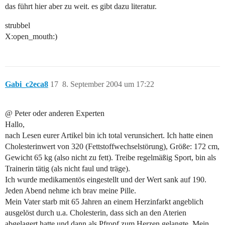
das führt hier aber zu weit. es gibt dazu literatur.
strubbel
X:open_mouth:)
Gabi_c2eca8
17
8. September 2004 um 17:22
@ Peter oder anderen Experten
Hallo,
nach Lesen eurer Artikel bin ich total verunsichert. Ich hatte einen
Cholesterinwert von 320 (Fettstoffwechselstörung), Größe: 172 cm,
Gewicht 65 kg (also nicht zu fett). Treibe regelmäßig Sport, bin als
Trainerin tätig (als nicht faul und träge).
Ich wurde medikamentös eingestellt und der Wert sank auf 190.
Jeden Abend nehme ich brav meine Pille.
Mein Vater starb mit 65 Jahren an einem Herzinfarkt angeblich
ausgelöst durch u.a. Cholesterin, dass sich an den Aterien
abgelagert hatte und dann als Pfropf zum Herzen gelangte. Mein