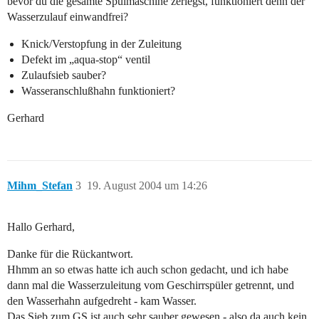
bevor du die gesamte Spülmaschine zerlegst, funktioniert denn der
Wasserzulauf einwandfrei?
Knick/Verstopfung in der Zuleitung
Defekt im „aqua-stop“ ventil
Zulaufsieb sauber?
Wasseranschlußhahn funktioniert?
Gerhard
Mihm_Stefan
3
19. August 2004 um 14:26
Hallo Gerhard,
Danke für die Rückantwort.
Hhmm an so etwas hatte ich auch schon gedacht, und ich habe
dann mal die Wasserzuleitung vom Geschirrspüler getrennt, und
den Wasserhahn aufgedreht - kam Wasser.
Das Sieb zum GS ist auch sehr sauber gewesen - also da auch kein