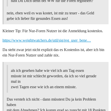
hast Du Dich denn bei WW für die Foren registriert?
nein, eben weil es was kostet, ist mir zu teuer - das Geld
gebe ich lieber für gesundes Essen aus!
Kleiner Tip: Für Nur-Foren Nutzer ist die Anmeldung kostenlos.
https://www.weightwatchers.de/util/sig/reg_user_bene…
Da steht zwar jetzt nicht explizit das es Kostenlos ist, aber ich bin
ein Nur-Foren Nutzer und zahle nix.
als ich gesehen habe wie viel ich am Tag essen
müsste ist mir schlecht geworden, da ich so viel gerade
mal in
zwei Tagen esse wie ich an einem müsste.
Das versteh ich nicht - dann müsstest Du ja kein Problem
haben
mit dem Abnehmen? Ich komm grad so zurecht mit 18 Punkten