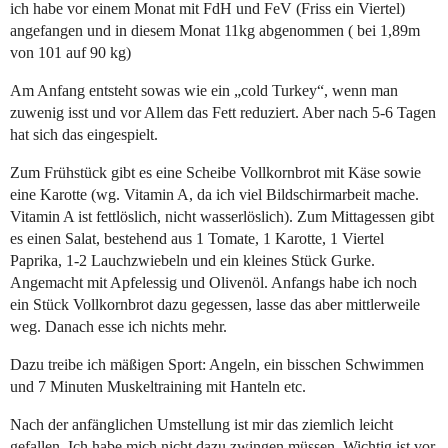
ich habe vor einem Monat mit FdH und FeV (Friss ein Viertel)
angefangen und in diesem Monat 11kg abgenommen ( bei 1,89m
von 101 auf 90 kg)
Am Anfang entsteht sowas wie ein „cold Turkey“, wenn man
zuwenig isst und vor Allem das Fett reduziert. Aber nach 5-6 Tagen
hat sich das eingespielt.
Zum Frühstück gibt es eine Scheibe Vollkornbrot mit Käse sowie
eine Karotte (wg. Vitamin A, da ich viel Bildschirmarbeit mache.
Vitamin A ist fettlöslich, nicht wasserlöslich). Zum Mittagessen gibt
es einen Salat, bestehend aus 1 Tomate, 1 Karotte, 1 Viertel
Paprika, 1-2 Lauchzwiebeln und ein kleines Stück Gurke.
Angemacht mit Apfelessig und Olivenöl. Anfangs habe ich noch
ein Stück Vollkornbrot dazu gegessen, lasse das aber mittlerweile
weg. Danach esse ich nichts mehr.
Dazu treibe ich mäßigen Sport: Angeln, ein bisschen Schwimmen
und 7 Minuten Muskeltraining mit Hanteln etc.
Nach der anfänglichen Umstellung ist mir das ziemlich leicht
gefallen. Ich habe mich nicht dazu zwingen müssen. Wichtig ist vor