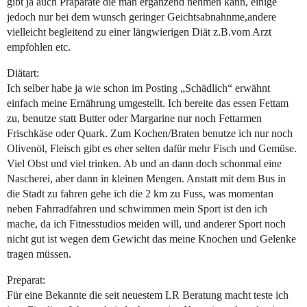
gibt ja auch Präparate die man ergänzend nehmen kann, einige
jedoch nur bei dem wunsch geringer Geichtsabnahnme,andere
vielleicht begleitend zu einer längwierigen Diät z.B.vom Arzt
empfohlen etc.
Diätart:
Ich selber habe ja wie schon im Posting „Schädlich“ erwähnt
einfach meine Ernährung umgestellt. Ich bereite das essen Fettam
zu, benutze statt Butter oder Margarine nur noch Fettarmen
Frischkäse oder Quark. Zum Kochen/Braten benutze ich nur noch
Olivenöl, Fleisch gibt es eher selten dafür mehr Fisch und Gemüse.
Viel Obst und viel trinken. Ab und an dann doch schonmal eine
Nascherei, aber dann in kleinen Mengen. Anstatt mit dem Bus in
die Stadt zu fahren gehe ich die 2 km zu Fuss, was momentan
neben Fahrradfahren und schwimmen mein Sport ist den ich
mache, da ich Fitnesstudios meiden will, und anderer Sport noch
nicht gut ist wegen dem Gewicht das meine Knochen und Gelenke
tragen müssen.
Preparat:
Für eine Bekannte die seit neuestem LR Beratung macht teste ich