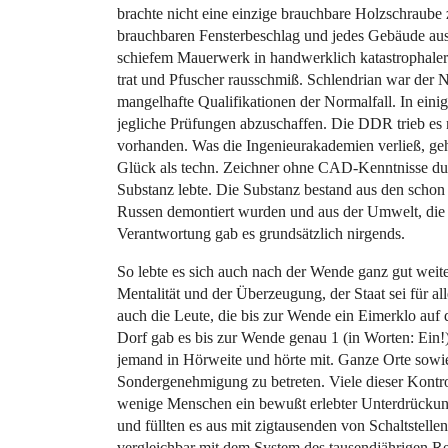
brachte nicht eine einzige brauchbare Holzschraube
brauchbaren Fensterbeschlag und jedes Gebäude aus
schiefem Mauerwerk in handwerklich katastrophaler
trat und Pfuscher rausschmiß. Schlendrian war de
mangelhafte Qualifikationen der Normalfall. In eini
jegliche Prüfungen abzuschaffen. Die DDR trieb es 
vorhanden. Was die Ingenieurakademien verließ, ge
Glück als techn. Zeichner ohne CAD-Kenntnisse dur
Substanz lebte. Die Substanz bestand aus den schon
Russen demontiert wurden und aus der Umwelt, die
Verantwortung gab es grundsätzlich nirgends.
So lebte es sich auch nach der Wende ganz gut weite
Mentalität und der Überzeugung, der Staat sei für al
auch die Leute, die bis zur Wende ein Eimerklo au
Dorf gab es bis zur Wende genau 1 (in Worten: Ein!)
jemand in Hörweite und hörte mit. Ganze Orte sowie
Sondergenehmigung zu betreten. Viele dieser Kontr
wenige Menschen ein bewußt erlebter Unterdrückung
und füllten es aus mit zigtausenden von Schaltstelle
vergleichbar mit dem System des tausendjährigen Rei