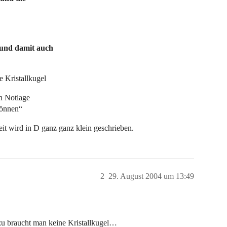
und damit auch
e Kristallkugel
in Notlage
können“
it wird in D ganz ganz klein geschrieben.
2
29. August 2004 um 13:49
dazu braucht man keine Kristallkugel…