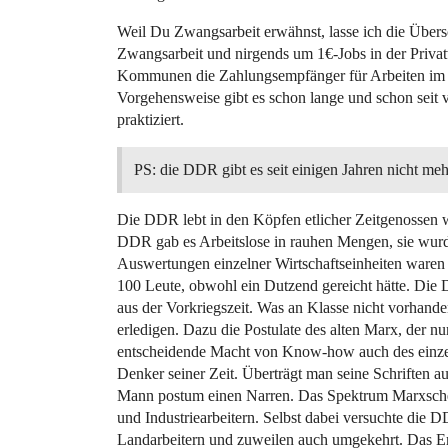
Weil Du Zwangsarbeit erwähnst, lasse ich die Über
Zwangsarbeit und nirgends um 1€-Jobs in der Privat
Kommunen die Zahlungsempfänger für Arbeiten im 
Vorgehensweise gibt es schon lange und schon seit
praktiziert.
PS: die DDR gibt es seit einigen Jahren nicht m
Die DDR lebt in den Köpfen etlicher Zeitgenossen we
DDR gab es Arbeitslose in rauhen Mengen, sie wurden
Auswertungen einzelner Wirtschaftseinheiten waren
100 Leute, obwohl ein Dutzend gereicht hätte. Di
aus der Vorkriegszeit. Was an Klasse nicht vorhand
erledigen. Dazu die Postulate des alten Marx, der n
entscheidende Macht von Know-how auch des einzel
Denker seiner Zeit. Überträgt man seine Schriften a
Mann postum einen Narren. Das Spektrum Marxschen
und Industriearbeitern. Selbst dabei versuchte die 
Landarbeitern und zuweilen auch umgekehrt. Das Erg