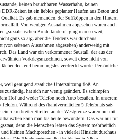
 zustande, keinen brauchbaren Wasserhahn, keinen
 DDR-Zeiten ist ein lieblos geplanter Haufen aus Beton und
 Qualität. Es gab niemanden, der Suffköppen in den Hintern
r Normalfall. Von wenigen Ausnahmen abgesehen waren auch
gen „sozialistischen Bruderländern“ ging man so weit,
nicht ganz so arg, aber die Tendenz war durchaus
ht (von seltenen Ausnahmen abgesehen) anderweitig mit
ch. Das Land war ein verkommener Saustall, der aus der
 erwähnten Vorkriegsmaschinen, soweit diese nicht von
 flächendeckend hemmungslos verdreckt wurde. Persönliche
r, weil genügend staatliche Unterstützung floß. An
les zuständig, hat sich nur wenig geändert. Es schimpfen
f dem Hof und weder Telefon noch Auto besaßen. In unserem
 Telefon. Während des (handvermittelten!) Telefonats saß
 ein 5 km breiter Streifen an der Westgrenze waren nur mit
ollhäuschen kann man bis heute bewundern. Das war nur für
sstaat, denn die Menschen lebten das System mehrheitlich
n und kleinen Machtpöstchen - in vielerlei Hinsicht durchaus
ches. Die Blockwartmentalität ist bis heute Alltag.