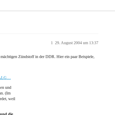
1
29. August 2004 um 13:37
mächtigen Zündstoff in der DDR. Hier ein paar Beispiele,
20ALG…
den und
nn. (Im
rdet, weil
 und die