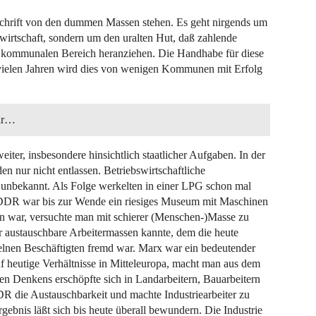
schrift von den dummen Massen stehen. Es geht nirgends um
wirtschaft, sondern um den uralten Hut, daß zahlende
kommunalen Bereich heranziehen. Die Handhabe für diese
 vielen Jahren wird dies von wenigen Kommunen mit Erfolg
ehr…
iter, insbesondere hinsichtlich staatlicher Aufgaben. In der
 nur nicht entlassen. Betriebswirtschaftliche
 unbekannt. Als Folge werkelten in einer LPG schon mal
e DDR war bis zur Wende ein riesiges Museum mit Maschinen
en war, versuchte man mit schierer (Menschen-)Masse zu
ur austauschbare Arbeitermassen kannte, dem die heute
nen Beschäftigten fremd war. Marx war ein bedeutender
uf heutige Verhältnisse in Mitteleuropa, macht man aus dem
 Denkens erschöpfte sich in Landarbeitern, Bauarbeitern
DDR die Austauschbarkeit und machte Industriearbeiter zu
ebnis läßt sich bis heute überall bewundern. Die Industrie