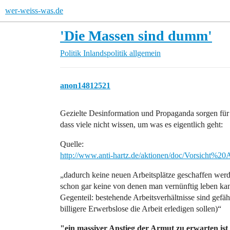
wer-weiss-was.de
'Die Massen sind dumm'
Politik
Inlandspolitik allgemein
anon14812521
Gezielte Desinformation und Propaganda sorgen für 
dass viele nicht wissen, um was es eigentlich geht:
Quelle:
http://www.anti-hartz.de/aktionen/doc/Vorsicht%
„dadurch keine neuen Arbeitsplätze geschaffen wer
schon gar keine von denen man vernünftig leben ka
Gegenteil: bestehende Arbeitsverhältnisse sind gefäh
billigere Erwerbslose die Arbeit erledigen sollen)“
"ein massiver Anstieg der Armut zu erwarten ist