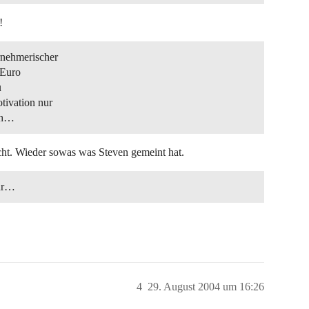
!
rnehmerischer
 Euro
u
tivation nur
och…
acht. Wieder sowas was Steven gemeint hat.
ehr…
4
29. August 2004 um 16:26