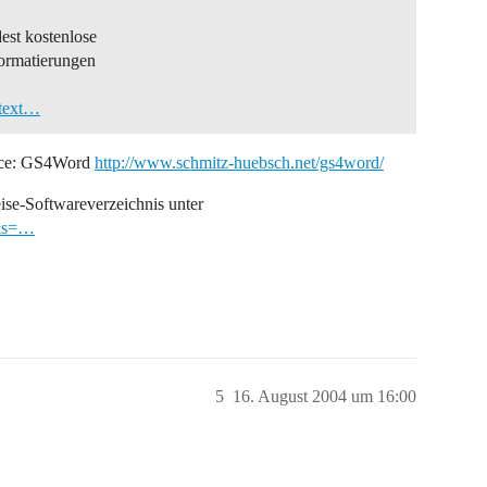
est kostenlose
Formatierungen
ctext…
fice: GS4Word
http://www.schmitz-huebsch.net/gs4word/
ise-Softwareverzeichnis unter
2&s=…
5
16. August 2004 um 16:00