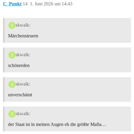
C_Punkt
14
1. Juni 2026 um 14:43
skwalk:
Märchensteuern
skwalk:
schönreden
skwalk:
unverschämt
skwalk:
der Staat ist in meinen Augen eh die größte Mafia…