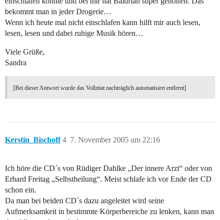
einschlafen konnte und bei mir hat Baldrian super geholfen. Das
bekommt man in jeder Drogerie…
Wenn ich heute mal nicht einschlafen kann hilft mir auch lesen,
lesen, lesen und dabei ruhige Musik hören…
Viele Grüße,
Sandra
[Bei dieser Antwort wurde das Vollzitat nachträglich automatisiert entfernt]
Kerstin_Bischoff
4
7. November 2005 um 22:16
Ich höre die CD´s von Rüdiger Dahlke „Der innere Arzt“ oder von
Erhard Freitag „Selbstheilung“. Meist schlafe ich vor Ende der CD
schon ein.
Da man bei beiden CD`s dazu angeleitet wird seine
Aufmerksamkeit in bestimmte Körperbereiche zu lenken, kann man