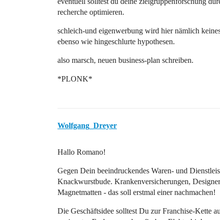
eventuell solltest du deine zielgruppenforschung dur
recherche optimieren.
schleich-und eigenwerbung wird hier nämlich keinesf
ebenso wie hingeschlurte hypothesen.
also marsch, neuen business-plan schreiben.
*PLONK*
Wolfgang_Dreyer
Hallo Romano!
Gegen Dein beeindruckendes Waren- und Dienstleist
Knackwurstbude. Krankenversicherungen, Designer-
Magnetmatten - das soll erstmal einer nachmachen!
Die Geschäftsidee solltest Du zur Franchise-Kette au