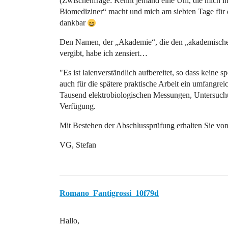
(Zwischenfrage: Kennt jemand eine Uni, die mich 
Biomediziner“ macht und mich am siebten Tage für e
dankbar
Den Namen, der „Akademie“, die den „akademische
vergibt, habe ich zensiert…
"Es ist laienverständlich aufbereitet, so dass keine s
auch für die spätere praktische Arbeit ein umfangr
Tausend elektrobiologischen Messungen, Untersuc
Verfügung.
Mit Bestehen der Abschlussprüfung erhalten Sie von
VG, Stefan
Romano_Fantigrossi_10f79d
Hallo,