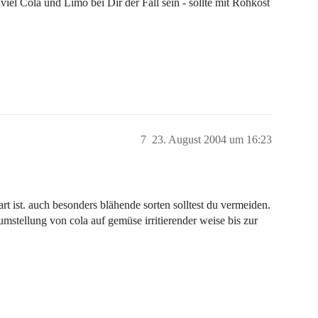
 viel Cola und Limo bei Dir der Fall sein - sollte mit Rohkost
7
23. August 2004 um 16:23
rt ist. auch besonders blähende sorten solltest du vermeiden.
umstellung von cola auf gemüse irritierender weise bis zur