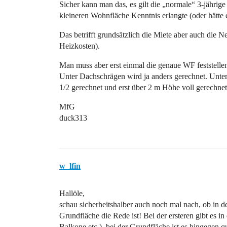
Sicher kann man das, es gilt die „normale“ 3-jährig
kleineren Wohnfläche Kenntnis erlangte (oder hätte
Das betrifft grundsätzlich die Miete aber auch die
Heizkosten).
Man muss aber erst einmal die genaue WF feststellen
Unter Dachschrägen wird ja anders gerechnet. Unte
1/2 gerechnet und erst über 2 m Höhe voll gerechnet
MfG
duck313
w_lfin
Hallöle,
schau sicherheitshalber auch noch mal nach, ob in
Grundfläche die Rede ist! Bei der ersteren gibt es 
Balkone etc.), bei der Grundfläche ist es hingegen