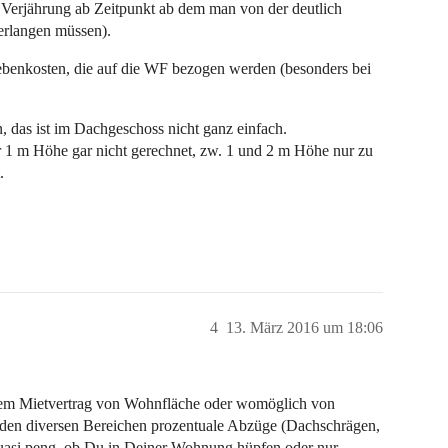
e Verjährung ab Zeitpunkt ab dem man von der deutlich
 erlangen müssen).
 Nebenkosten, die auf die WF bezogen werden (besonders bei
, das ist im Dachgeschoss nicht ganz einfach.
r 1 m Höhe gar nicht gerechnet, zw. 1 und 2 m Höhe nur zu
.
4
13. März 2016 um 18:06
 dem Mietvertrag von Wohnfläche oder womöglich von
in den diversen Bereichen prozentuale Abzüge (Dachschrägen,
 quasi peng, ob Du in Deiner Wohnung hüpfen oder nur