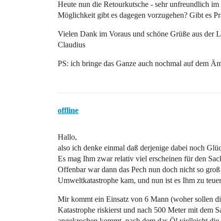
Heute nun die Retourkutsche - sehr unfreundlich im
Möglichkeit gibt es dagegen vorzugehen? Gibt es P
Vielen Dank im Voraus und schöne Grüße aus der L
Claudius
PS: ich bringe das Ganze auch nochmal auf dem Äm
offline
Hallo,
also ich denke einmal daß derjenige dabei noch Glüc
Es mag Ihm zwar relativ viel erscheinen für den Sac
Offenbar war dann das Pech nun doch nicht so groß 
Umweltkatastrophe kam, und nun ist es Ihm zu teuer
Mir kommt ein Einsatz von 6 Mann (woher sollen die
Katastrophe riskierst und nach 500 Meter mit dem S
angekrochen kommt, nach dem das Öl vielleicht die S