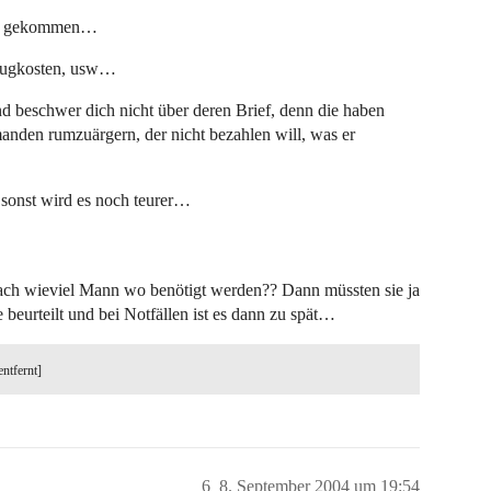
öhe gekommen…
zeugkosten, usw…
d beschwer dich nicht über deren Brief, denn die haben
manden rumzuärgern, der nicht bezahlen will, was er
 sonst wird es noch teurer…
nach wieviel Mann wo benötigt werden?? Dann müssten sie ja
 beurteilt und bei Notfällen ist es dann zu spät…
entfernt]
6
8. September 2004 um 19:54