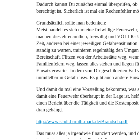
Dadurch kannst Du zunächst einmal überprüfen, ob 
berechtigt ist. Sicherlich ist mal ein Rechenfehler m
Grundsätzlich sollte man bedenken:
Meist handelt es sich um eine freiwillige Feuerweh
machen dies ehrenamtlich, freiwillig und VÖLLI
Zeit, anderen bei einer jeweiligen Gefahrensituation
ständig zu warten, trainieren regelmäßig den Umgang
Bereitschaft. Flitzen von der Arbeitsstätte weg, wen
Familienfeiern weg, lassen alles stehen und liegen f
Einsatz erwartet. In dem von Dir geschilderten Fall 
unmittelbar in Gefahr usw. Es gibt auch andere Eins
Und damit du mal eine Vorstellung bekommst, was s
damit eine Feuerwehr überhaupt in der Lage ist, hel
einen Bericht über die Tätigkeit und die Kostenpositi
dran gehängt.
http://www.stadt-baruth-mark.de/Brandsch.pdf
Das muss alles ja irgendwie finanziert werden, und 