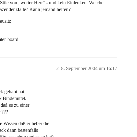
 Stile von „werter Herr“ - und kein Einlenken. Welche
räzendenzfälle? Kann jemand helfen?
ausitz
ter-board.
2
8. September 2004 um 16:17
k gehabt hat.
k Bindemittel.
daß es zu einer
 ???
 Wissen daß er lieber die
ack dann bestenfalls
trasse schon verlassen hat)