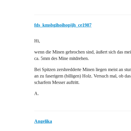
fds_kmsbgihoihopijh_ce1987
Hi,
wenn die Minen gebrochen sind, äußert sich das meist
ca. 5mm des Mine mitdrehen.
Bei Spitzen zershredderte Minen liegen meist an st
an zu faserigem (billigen) Holz. Versuch mal, ob da
scharfem Messer auftritt.
A.
Angelika