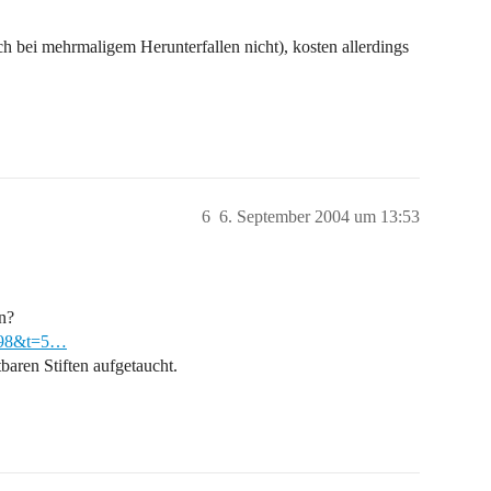
h bei mehrmaligem Herunterfallen nicht), kosten allerdings
6
6. September 2004 um 13:53
n?
7198&t=5…
aren Stiften aufgetaucht.