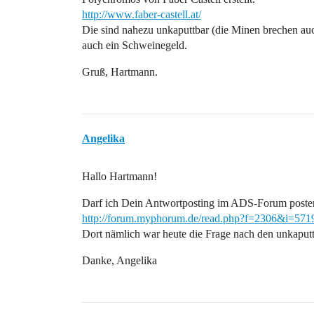
http://www.faber-castell.at/
Die sind nahezu unkaputtbar (die Minen brechen auc
auch ein Schweinegeld.
Gruß, Hartmann.
Angelika
Hallo Hartmann!
Darf ich Dein Antwortposting im ADS-Forum poste
http://forum.myphorum.de/read.php?f=2306&i=5
Dort nämlich war heute die Frage nach den unkaputtb
Danke, Angelika