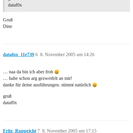
dataf0x
Gruß
Dine
datafox_11e739
6
8. November 2005 um 14:26
… naa da bin ich aber froh
… habe schon arg gezweifelt an mir!
danke für deine ausführungen. stimmt natürlich
gruß
dataf0x
Fritz_Ruppricht
7
8. November 2005 um 17:15