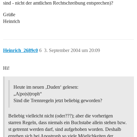
sind - nicht der amtlichen Rechtschreibung entsprechen)?
Grüße
Heinrich
Heinrich_2689c0
6
3. September 2004 um 20:09
Hi!
Heute im neuen ‚Duden‘ gelesen:
„A|po|s|t|roph“
Sind die Trennregeln jetzt beliebig geworden?
Beliebig vielleicht nicht (oder???); aber die vorherigen
starren Regeln, dass niemals ein Buchstabe allein stehen bzw.
st getrennt werden darf, sind aufgehoben worden. Deshalb
ergeben sich bei Apostroph so viele Möglichkeiten der