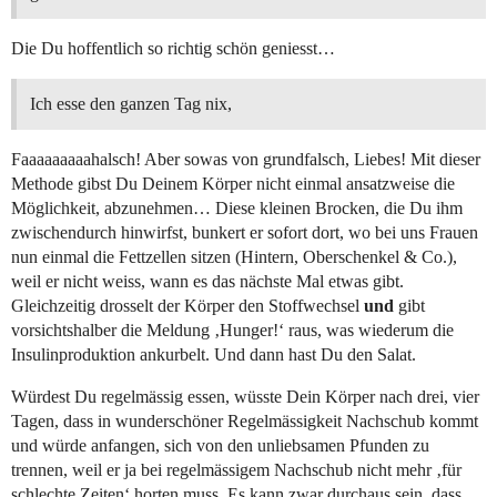
Die Du hoffentlich so richtig schön geniesst…
Ich esse den ganzen Tag nix,
Faaaaaaaaahalsch! Aber sowas von grundfalsch, Liebes! Mit dieser
Methode gibst Du Deinem Körper nicht einmal ansatzweise die
Möglichkeit, abzunehmen… Diese kleinen Brocken, die Du ihm
zwischendurch hinwirfst, bunkert er sofort dort, wo bei uns Frauen
nun einmal die Fettzellen sitzen (Hintern, Oberschenkel & Co.),
weil er nicht weiss, wann es das nächste Mal etwas gibt.
Gleichzeitig drosselt der Körper den Stoffwechsel
und
gibt
vorsichtshalber die Meldung ‚Hunger!‘ raus, was wiederum die
Insulinproduktion ankurbelt. Und dann hast Du den Salat.
Würdest Du regelmässig essen, wüsste Dein Körper nach drei, vier
Tagen, dass in wunderschöner Regelmässigkeit Nachschub kommt
und würde anfangen, sich von den unliebsamen Pfunden zu
trennen, weil er ja bei regelmässigem Nachschub nicht mehr ‚für
schlechte Zeiten‘ horten muss. Es kann zwar durchaus sein, dass