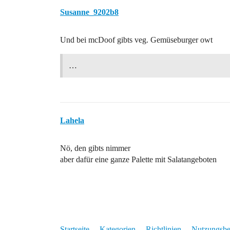
Susanne_9202b8
Und bei mcDoof gibts veg. Gemüseburger owt
…
Lahela
Nö, den gibts nimmer
aber dafür eine ganze Palette mit Salatangeboten
Startseite
Kategorien
Richtlinien
Nutzungsb