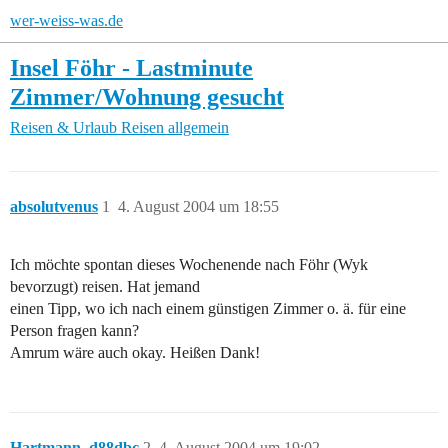
wer-weiss-was.de
Insel Föhr - Lastminute
Zimmer/Wohnung gesucht
Reisen & Urlaub
Reisen allgemein
absolutvenus
1
4. August 2004 um 18:55
Ich möchte spontan dieses Wochenende nach Föhr (Wyk
bevorzugt) reisen. Hat jemand
einen Tipp, wo ich nach einem günstigen Zimmer o. ä. für eine
Person fragen kann?
Amrum wäre auch okay. Heißen Dank!
Hartmann_d88dbc
2
4. August 2004 um 19:02