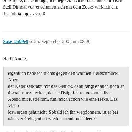
Hi Sibylle, entschuldige, ich liege vor Lachen fast unter´m Tisch.
Stell Dir mal vor, er schmiert sich mit dem Zeugs wirklich ein.
Tschuldigung … Gruß
Suse_eb99e9
6
25. September 2005 um 08:26
Hallo Andre,
eigentlich habe ich nichts gegen den warmen Halsschmuck.
Aber
der Kater zerkratzt mir das Genick, dann fängt er auch noch an
überall rumzulecken, das ist lästig. Ich renne den halben
Abend mit Kater rum, fühl mich schon wie eine Hexe. Das
Viech
loswerden geht nicht. Sobald ich ihn wegdonnere, ist er bei
nächster Gelegenheit wieder obendrauf. Ideen?