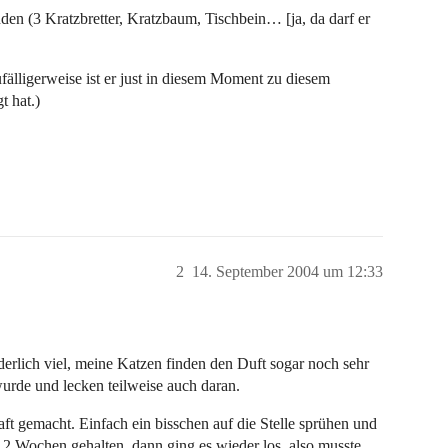
en (3 Kratzbretter, Kratzbaum, Tischbein… [ja, da darf er
fälligerweise ist er just in diesem Moment zu diesem
t hat.)
2
14. September 2004 um 12:33
derlich viel, meine Katzen finden den Duft sogar noch sehr
 wurde und lecken teilweise auch daran.
ft gemacht. Einfach ein bisschen auf die Stelle sprühen und
 2 Wochen gehalten, dann ging es wieder los, also musste