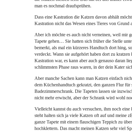
man es nochmal draufsprühen.
Dass eine Kastration die Katzen davon abhält möchte
Kastration nicht das Wesen eines Tieres von Grund a
Aber ich möchte es auch nicht verneinen, weil mir ge
Tapete gehen… Sie hatten sich früher die Stelle u
bemerkt, als mal ein kürzeres Handtuch dort hing, so
verdeckt. Wann sie aufgehört haben dort zu kratzen k
Kastration war, es kann aber auch genauso daran lieg
schlimmsten Phase raus waren, in der dein Kater si
Aber manche Sachen kann man Katzen einfach nich
dem Küchenhandtuch gekratzt, den ganzen Flur für s
Badezimmerschrank. Die Tapeten lassen sie inzwisch
nicht mehr erwischt, aber der Schrank wird wohl noch
Vielleicht kannst du auch versuchen, ihm noch eine
steht halten sich ja viele Katzen oft auf und meine z
ganze Tapete mit einem flauschigen Teppich zu über
hochklettern. Das macht meinen Katzen sehr viel Spaß