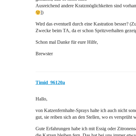
Ausreichend andere Kratzmöglichkeiten sind vorhand
])
Wird das eventuell durch eine Kastration besser? (Zu
Zwecke beim TA, da er schon Spritzverhalten gezeig
Schon mal Danke für eure Hilfe,
Brewster
Timid_96120a
Hallo,
von Katzenfernhalte-Sprays halte ich auch nicht son
gut, sie reiben sich an den Stellen, wo es versprüht
Gute Erfahrungen habe ich mit Essig oder Zitronensa
die Katzen bleiben fern. Das hat bei uns immer etwa