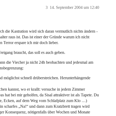
3
14. September 2004 um 12:40
h die Kastration wird sich daran vermutlich nichts ändern -
lter raus ist. Das ist einer der Gründe warum ich nicht
en Terror erspare ich mir doch lieber.
 Freigang braucht, das soll es auch geben.
ann die Viecher ja nicht 24h beobachten und jedesmal am
ensbegrenzung:
nd möglichst schnell drüberstreichen. Herunterhängende
chen kannst, wo er krallt: versuche in jedem Zimmer
 hat bei mir geholfen, da Sisal attraktiver ist als Tapete. Du
ünge, Ecken, auf dem Weg vom Schlafplatz zum Klo …)
 ein scharfes „Na!“ und dann zum Kratzbrett tragen wird
iger Konsequenz, nötigenfalls über Wochen und Monate