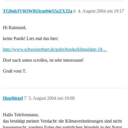
TG9nb3V0QWRQcm94eS5zZXJ2a
6
4. August 2004 um 19:17
Hi Raimund,
keine Panik! Lies mal das hier:
http://www.schweizerbart.de/pubs/books/klimafakte-18…
Dort nach unten scrollen, ist sehr interessant!
Gruß vom T.
Hupftiegel
7
5. August 2004 um 10:08
Hallo Telefonmann,
das bestätigt meinen Verdacht: die Klimaveränderungen sind nicht
hausgemacht, sondern Folge des natürlichen Wandels in der Natur.