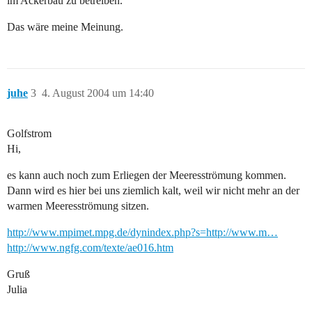
im Ackerbau zu betreiben.
Das wäre meine Meinung.
juhe
3
4. August 2004 um 14:40
Golfstrom
Hi,
es kann auch noch zum Erliegen der Meeresströmung kommen.
Dann wird es hier bei uns ziemlich kalt, weil wir nicht mehr an der
warmen Meeresströmung sitzen.
http://www.mpimet.mpg.de/dynindex.php?s=http://www.m…
http://www.ngfg.com/texte/ae016.htm
Gruß
Julia