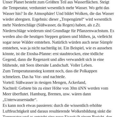
Unser Planet besteht zum Größten Teil aus Wasserflächen. Steigt
die Temperatur, verdunstet wesentlich mehr Wasser. Wo geht das
Wasser hin? In die Atmosphäre! Und bildet Wolken, die das Wasser
wieder abregnen. Ergebnis: dieser „Tropengürtel“ wird wesentlich
mehr Niederschläge (Süßwasser, da Regen) haben, als z.Zt.
Niederschläge wiederum sind Grundlage für Pflanzenwachstum. Es
werden also die heutigen Steppen grünen und blühen, ja, vielleicht
sogar neue Wälder entstehen. Natürlich würden auch neue Sümpfe
entstehen, was ja nicht nachteilig ist. Ein Beispiel, wie es aussehen
könnte, ist die Etosha-Pfanne: erst staubtrocken, eine tödliche
Gegend, dann die Regenzeit und alles verwandelt sich in eine
blühende, mit Seen übersäte Landschaft. Voller Leben.
Zum Temperaturanstieg kommt noch, dass die Polkappen
schmelzen. Das ha Vor- und nachteile.
Vorteil: Süßwasser in riesigen Mengen, Ackerland,
Nachteil: Gebiete bis zu einer Höhe von 30m üNN werden vom
Meer überflutet. Hamburg, Bremen, usw. wären dann
„Unterwasserstadte“.
Es kann noch etwas passieren: durch die wissentlich erhöhte
Luftfeuchtigkeit und daraus resultierende Wolkenbildung sinkt die
Temperatur und es entsteht eine neue Eiszeit (lt einem Bericht, den