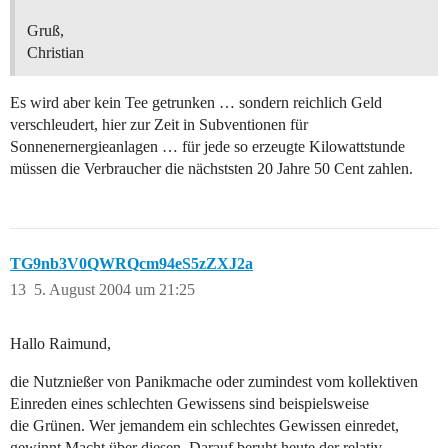
Gruß,
Christian
Es wird aber kein Tee getrunken … sondern reichlich Geld
verschleudert, hier zur Zeit in Subventionen für
Sonnenernergieanlagen … für jede so erzeugte Kilowattstunde
müssen die Verbraucher die nächststen 20 Jahre 50 Cent zahlen.
TG9nb3V0QWRQcm94eS5zZXJ2a
13
5. August 2004 um 21:25
Hallo Raimund,
die Nutznießer von Panikmache oder zumindest vom kollektiven
Einreden eines schlechten Gewissens sind beispielsweise
die Grünen. Wer jemandem ein schlechtes Gewissen einredet,
gewinnt Macht über diesen. Darauf beruht heute der relativ