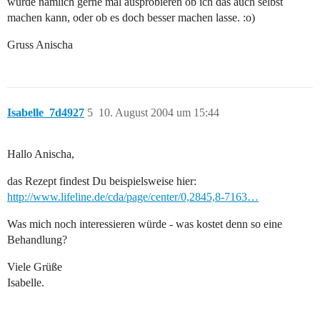
würde nämlich gerne mal ausprobieren ob ich das auch selbst
machen kann, oder ob es doch besser machen lasse. :o)
Gruss Anischa
Isabelle_7d4927
5
10. August 2004 um 15:44
Hallo Anischa,
das Rezept findest Du beispielsweise hier:
http://www.lifeline.de/cda/page/center/0,2845,8-7163…
Was mich noch interessieren würde - was kostet denn so eine
Behandlung?
Viele Grüße
Isabelle.