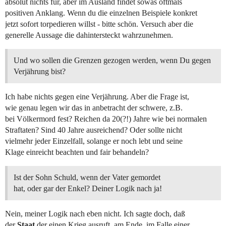
absolut nichts für, aber im Ausland findet sowas oftmals
positiven Anklang. Wenn du die einzelnen Beispiele konkret
jetzt sofort torpedieren willst - bitte schön. Versuch aber die
generelle Aussage die dahintersteckt wahrzunehmen.
Und wo sollen die Grenzen gezogen werden, wenn Du gegen
Verjährung bist?
Ich habe nichts gegen eine Verjährung. Aber die Frage ist,
wie genau legen wir das in anbetracht der schwere, z.B.
bei Völkermord fest? Reichen da 20(?!) Jahre wie bei normalen
Straftaten? Sind 40 Jahre ausreichend? Oder sollte nicht
vielmehr jeder Einzelfall, solange er noch lebt und seine
Klage einreicht beachten und fair behandeln?
Ist der Sohn Schuld, wenn der Vater gemordet
hat, oder gar der Enkel? Deiner Logik nach ja!
Nein, meiner Logik nach eben nicht. Ich sagte doch, daß
der
Staat
der einen Krieg ausruft, am Ende, im Falle einer